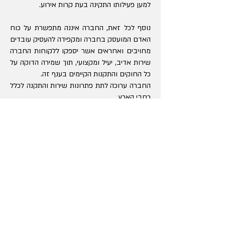
למען פעילותו התקינה בעת קרות אירוע.
נוסף לכל זאת, החברה איננה מתפשרת על כוח
האדם המועסק בחברה ומקפידה להעסיק עובדים
מחויבים ואחראים אשר יספקו ללקוחות החברה
שירות אדיב, יעיל ומקצועי, תוך שמירה הדוקה על
כל החוקים והתקנות הקיימים בענף זה.
החברה ערוכה לתת פתרונות שירות והתקנה לכלל
רחבי הארץ.
קרבצ'יק טכנולוגיות בע"מ