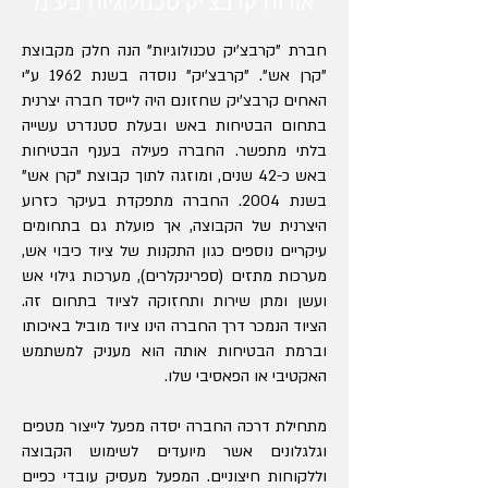
אודות קרבצ'יק טכנולוגיות בע"מ
חברת "קרבצ'יק טכנולוגיות" הנה חלק מקבוצת
"קרן אש". "קרבצ'יק" נוסדה בשנת 1962 ע"י
האחים קרבצ'יק שחזונם היה לייסד חברה יצרנית
בתחום הבטיחות באש ובעלת סטנדרט עשייה
בלתי מתפשר. החברה פעילה בענף הבטיחות
באש כ-42 שנים, ומוזגה לתוך קבוצת "קרן אש"
בשנת 2004. החברה מתפקדת בעיקר כזרוע
היצרנית של הקבוצה, אך פועלת גם בתחומים
עיקריים נוספים כגון התקנות של ציוד כיבוי אש,
מערכות מתזים (ספרינקלרים), מערכות גילוי אש
ועשן ומתן שירות ותחזוקה לציוד בתחום זה.
הציוד הנמכר דרך החברה הינו ציוד מוביל באיכותו
וברמת הבטיחות אותה הוא מעניק למשתמש
האקטיבי או הפאסיבי שלו.
מתחילת דרכה החברה יסדה מפעל לייצור מטפים
וגלגלונים אשר מיועדים לשימוש הקבוצה
וללקוחות חיצוניים. המפעל מעסיק עובדי כפיים